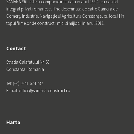
SAMARA SRL este o companie infiintata in anul 1994, cu capital
integral privat romanesc, fiind desemnata de catre Camera de
Comerţ, Industrie, Navigaţie şi Agricultură Constanţa, cu locul I in
topul firmelor de constructii mici si mijlocii in anul 2011.
Contact
Strada Calafatului Nr. 53
Constanta, Romania
Tel: (+4) 0241 674 737
E-mail: office@samara-construct.ro
Harta