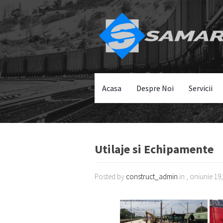
Acasa
Despre Noi
Servicii
Utilaje si Echipamente
Posted by
construct_admin
in , oniunie 19