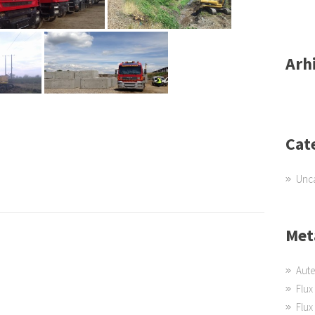
Arh
Cat
Unc
Met
Aute
Flux 
Flux