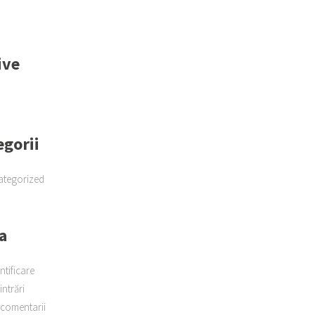
ive
egorii
ategorized
a
ntificare
intrări
 comentarii